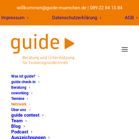
willkommen@guide-muenchen.de
|
089-22 84 15 84
Impressum
Datenschutzerklärung
AGB
Was ist guide?
guide check-in
Beratung
coworking
Netzwerk
mit
Termine
Netzwerk
Über uns
Marktplatz
guide contest
Team
Blog
Podcast
Auszeichnungen
Nutzen Sie unser Netzwerk – live und digital!