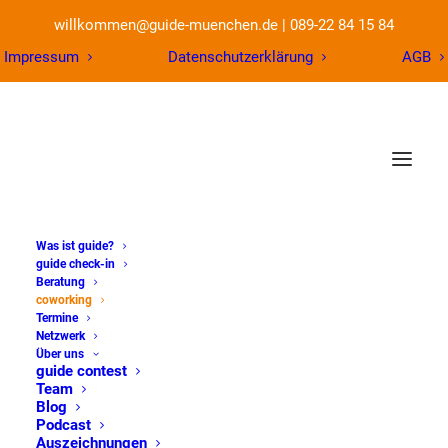
willkommen@guide-muenchen.de
|
089-22 84 15 84
Impressum
Datenschutzerklärung
AGB
Was ist guide?
guide check-in
Beratung
coworking
coworking_day
Termine
Netzwerk
Über uns
guide contest
Team
Ein Vormittag bei uns im Meetingraum – wir
Blog
Podcast
helfen bei allen Belangen rund um die
Auszeichnungen