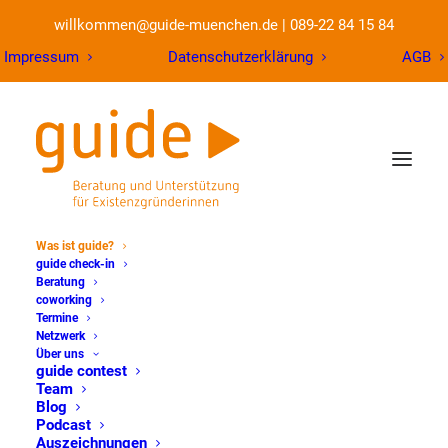
willkommen@guide-muenchen.de
|
089-22 84 15 84
Impressum
Datenschutzerklärung
AGB
Was ist guide?
guide check-in
Beratung
coworking
Was
ist
guide?
Termine
Netzwerk
Über uns
guide contest
Team
Das guide-Team hilft Ihnen dabei,
Blog
Podcast
kostengünstig zur eigenen Gründung zu
Auszeichnungen