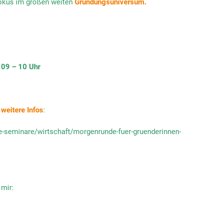
Fokus im großen weiten
Gründungsuniversum.
 09 – 10 Uhr
r
weitere Infos
:
se-seminare/wirtschaft/morgenrunde-fuer-gruenderinnen-
 mir: