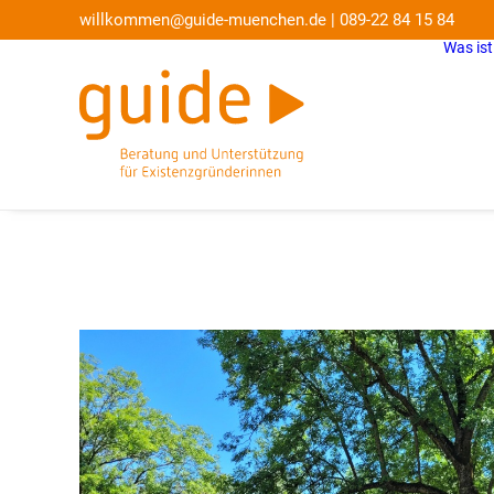
willkommen@guide-muenchen.de
|
089-22 84 15 84
Was ist