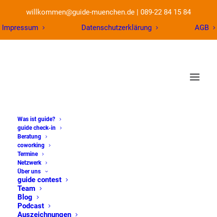
willkommen@guide-muenchen.de
|
089-22 84 15 84
Impressum
Datenschutzerklärung
AGB
Was ist guide?
guide check-in
Beratung
coworking
Website meets SEO –
Termine
Netzwerk
Über uns
dein Weg zu einer
guide contest
Team
professionellen
Blog
Podcast
Auszeichnungen