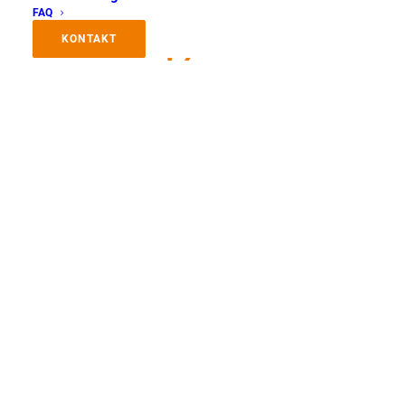
Logo (online
FAQ
Workshop)
KONTAKT