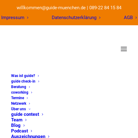
willkommen@guide-muenchen.de
|
089-22 84 15 84
Impressum
Datenschutzerklärung
AGB
Was ist guide?
guide check-in
Beratung
coworking
Mit Kreativität,
Termine
Netzwerk
Über uns
Klarheit & KI zu
guide contest
Team
deinem kraftvollen
Blog
Podcast
Auszeichnungen