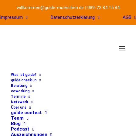
willkommen@guide-muenchen.de
|
089-22 84 15 84
Impressum
Datenschutzerklärung
AGB
Was ist guide?
guide check-in
Beratung
coworking
Brezeln fürs Business
Termine
Netzwerk
Über uns
| Branchentreffen für
guide contest
Team
Gründerinnen aus den
Blog
Podcast
Auszeichnungen