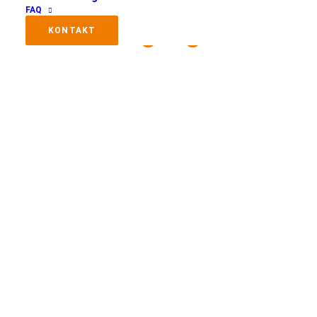
Bereichen Gesundheit
FAQ
und Bewegung
KONTAKT