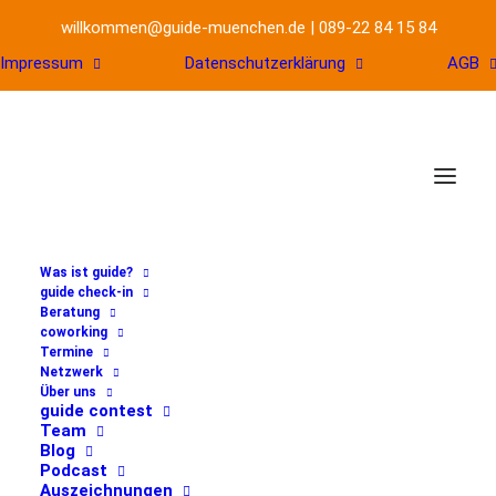
willkommen@guide-muenchen.de
|
089-22 84 15 84
Impressum
Datenschutzerklärung
AGB
Was ist guide?
guide check-in
Beratung
coworking
Wie kann mir KI als
Termine
Netzwerk
Über uns
Gründerin helfen
guide contest
Team
(online)
Blog
Podcast
Auszeichnungen